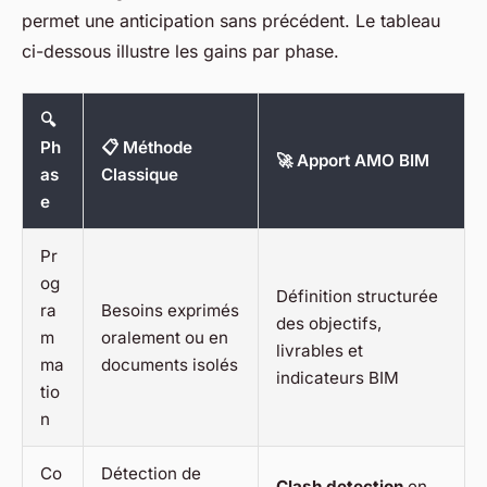
permet une anticipation sans précédent. Le tableau
ci-dessous illustre les gains par phase.
🔍
Ph
📋 Méthode
🚀 Apport AMO BIM
as
Classique
e
Pr
og
Définition structurée
ra
Besoins exprimés
des objectifs,
m
oralement ou en
livrables et
ma
documents isolés
indicateurs BIM
tio
n
Co
Détection de
Clash detection
en