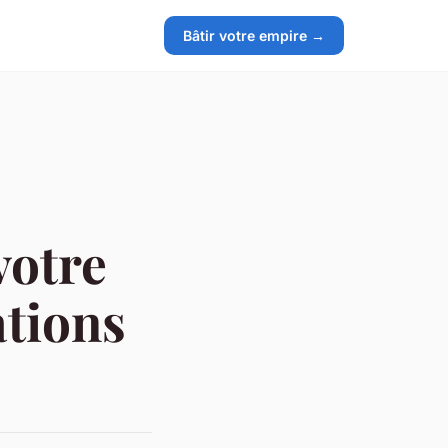
Bâtir votre empire →
votre
ations