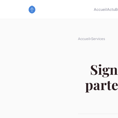
Accueil
Actu
B
Accueil
›
Services
Sign
parte