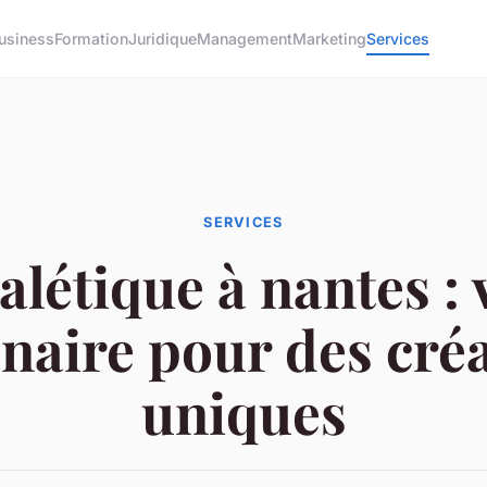
usiness
Formation
Juridique
Management
Marketing
Services
SERVICES
alétique à nantes : 
naire pour des cré
uniques