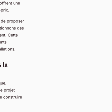
offrent une
prix.
 de proposer
tionnons des
ent. Cette
ents
llations.
 la
que,
e projet
e construire