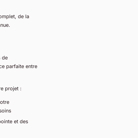
omplet, de la
nnue.
s de
e parfaite entre
e projet :
votre
soins
pointe et des