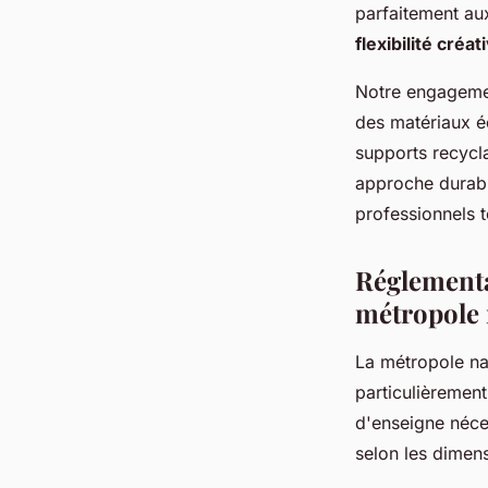
parfaitement aux
flexibilité créat
Notre engageme
des matériaux é
supports recycl
approche durabl
professionnels t
Réglementa
métropole 
La métropole na
particulièrement
d'enseigne néces
selon les dimen