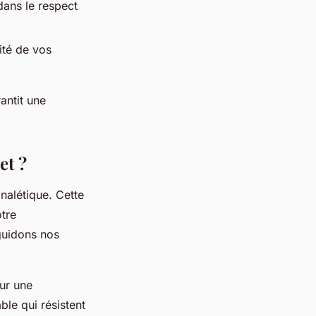
dans le respect
lité de vos
antit une
et ?
nalétique. Cette
otre
guidons nos
our une
ble qui résistent