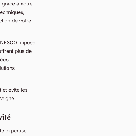
 grâce à notre
techniques,
ction de votre
e UNESCO impose
ffrent plus de
nées
lutions
et évite les
seigne.
vité
te expertise