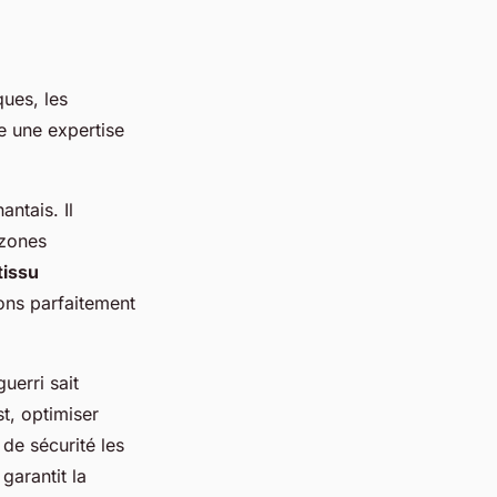
ques, les
e une expertise
antais. Il
 zones
tissu
ions parfaitement
uerri sait
st, optimiser
de sécurité les
garantit la