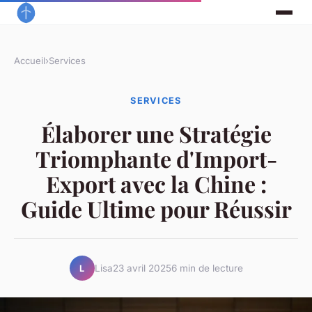
Accueil
›
Services
SERVICES
Élaborer une Stratégie
Triomphante d'Import-
Export avec la Chine :
Guide Ultime pour Réussir
Lisa
23 avril 2025
6 min de lecture
L