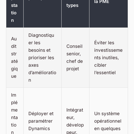
la PME
sta
types
tio
n
Diagnostiqu
Au
er les
Éviter les
dit
Conseil
besoins et
investisseme
str
senior,
prioriser les
nts inutiles,
até
chef de
axes
cibler
giq
projet
d’amélioratio
l’essentiel
ue
n
Im
plé
me
Intégrat
Déployer et
Un système
nta
eur,
paramétrer
opérationnel
tio
dévelop
Dynamics
en quelques
n
peur,