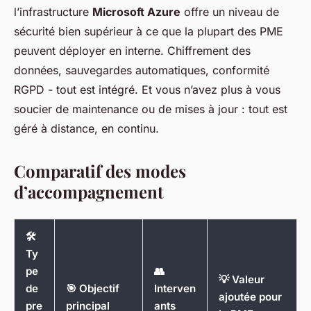
l’infrastructure
Microsoft Azure
offre un niveau de
sécurité bien supérieur à ce que la plupart des PME
peuvent déployer en interne. Chiffrement des
données, sauvegardes automatiques, conformité
RGPD - tout est intégré. Et vous n’avez plus à vous
soucier de maintenance ou de mises à jour : tout est
géré à distance, en continu.
Comparatif des modes
d’accompagnement
🛠️
Ty
pe
👥
💡 Valeur
de
🎯 Objectif
Interven
ajoutée pour
pre
principal
ants