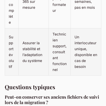
365 sur
semaines,
co
formate
mesure
pas en mois
mp
ur
lèt
e
Technic
Su
Un
ien
pp
Assurer la
interlocuteur
support,
ort
stabilité et
unique,
consult
év
l’adaptation
disponible en
ant
olu
du système
cas de
fonction
tif
besoin
nel
Questions typiques
Peut-on conserver ses anciens fichiers de suivi
lors de la migration ?