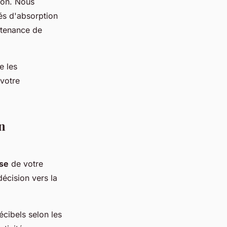
ion. Nous
és d'absorption
ntenance de
e les
 votre
on
ise
de votre
décision vers la
écibels selon les