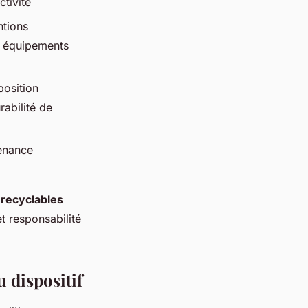
ctivité
ntions
es équipements
position
rabilité de
tenance
 recyclables
t responsabilité
u dispositif