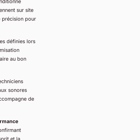
nditionne
nnent sur site
 précision pour
s définies lors
imisation
aire au bon
echniciens
aux sonores
s'accompagne de
ormance
confirmant
prit et la