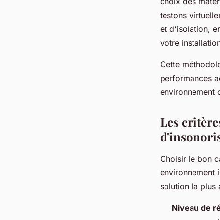
choix des matér
testons virtuell
et d'isolation,
votre installatio
Cette méthodolo
performances ac
environnement d
Les critère
d'insonori
Choisir le bon 
environnement in
solution la plus
Niveau de r