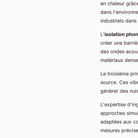
en chaleur grâce
dans l'environn
industriels dans
L'
isolation pho
créer une barriè
des ondes acoust
matériaux dens
Le troisième prin
source. Ces vibr
générer des nui
L'expertise d'in
approches simul
adaptées aux con
mesures précise