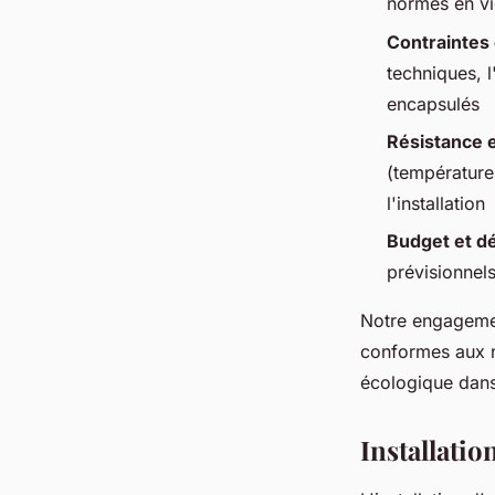
normes en vig
Contraintes
techniques, l
encapsulés
Résistance 
(température,
l'installation
Budget et dé
prévisionnel
Notre engagement
conformes aux n
écologique dans
Installatio