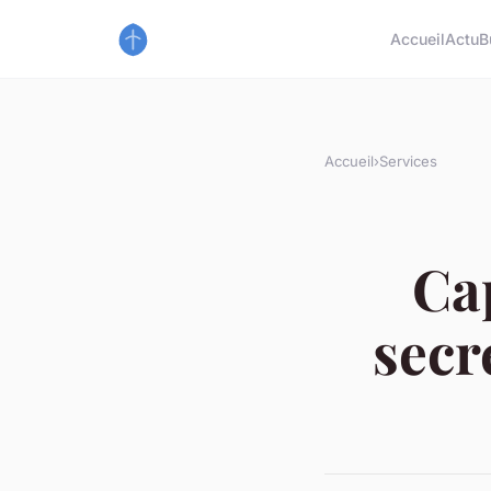
Accueil
Actu
B
Accueil
›
Services
Cap
secr