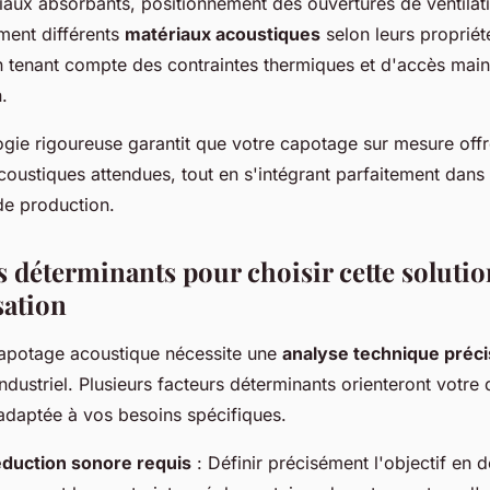
iaux absorbants, positionnement des ouvertures de ventilat
ement différents
matériaux acoustiques
selon leurs propriét
 en tenant compte des contraintes thermiques et d'accès mai
n.
gie rigoureuse garantit que votre capotage sur mesure offr
oustiques attendues, tout en s'intégrant parfaitement dans
e production.
s déterminants pour choisir cette soluti
sation
capotage acoustique nécessite une
analyse technique préc
dustriel. Plusieurs facteurs déterminants orienteront votre 
 adaptée à vos besoins spécifiques.
éduction sonore requis
: Définir précisément l'objectif en d