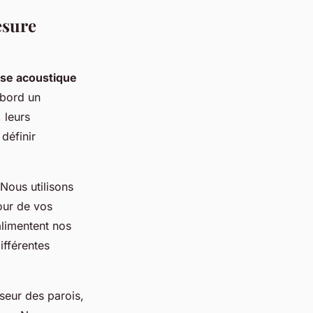
esure
yse acoustique
abord un
 leurs
définir
Nous utilisons
our de vos
alimentent nos
ifférentes
seur des parois,