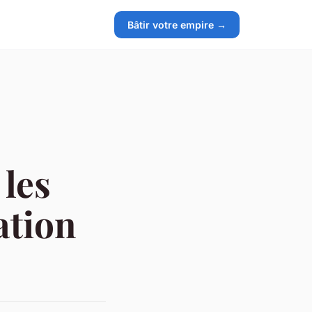
Bâtir votre empire →
 les
ation