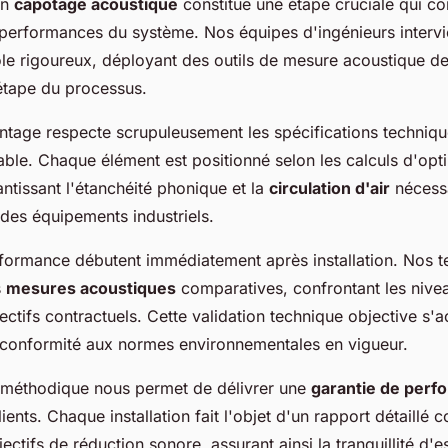
un
capotage acoustique
constitue une étape cruciale qui co
 performances du système. Nos équipes d'ingénieurs intervie
le rigoureux, déployant des outils de mesure acoustique de
étape du processus.
tage respecte scrupuleusement les spécifications technique
able. Chaque élément est positionné selon les calculs d'opt
ntissant l'étanchéité phonique et la
circulation d'air
nécess
des équipements industriels.
rformance débutent immédiatement après installation. Nos t
s
mesures acoustiques
comparatives, confrontant les nive
ectifs contractuels. Cette validation technique objective 
e conformité aux normes environnementales en vigueur.
 méthodique nous permet de délivrer une
garantie de perf
ients. Chaque installation fait l'objet d'un rapport détaillé 
jectifs de réduction sonore, assurant ainsi la tranquillité d'es