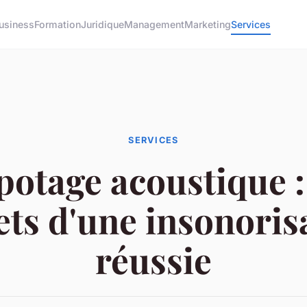
usiness
Formation
Juridique
Management
Marketing
Services
SERVICES
otage acoustique :
ets d'une insonoris
réussie