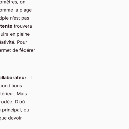
lomètres, on
 comme la plage
iple n’est pas
tente
trouvera
uira en pleine
éativité. Pour
rmet de fédérer
ollaborateur
. Il
 conditions
térieur. Mais
 rodée. D’où
 principal, ou
 que devoir