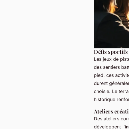
Défis sportifs
Les jeux de pist
des sentiers bat
pied, ces activi
durent généralem
choisie. Le terr
historique renfor
Ateliers créat
Des ateliers com
développent l’
in