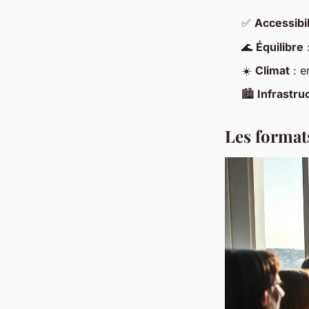
✅
Accessibil
🌊
Équilibre
:
☀️
Climat
: e
🏙️
Infrastru
Les formats