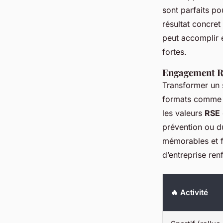
sont parfaits p
résultat concret
peut accomplir e
fortes.
Engagement RS
Transformer un s
formats comme l
les valeurs
RSE
prévention ou d
mémorables et fé
d’entreprise ren
🔥 Activité