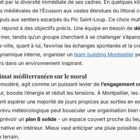
it par la diversité immédiate de ses cadres. En quelques ki
es médiévales de l’Écusson aux vastes étendues du littoral
 puis aux sentiers escarpés du Pic Saint-Loup. Ce choix mult
il répond à des objectifs précis. Une équipe en besoin de
dé
 mer, tandis qu’un groupe cherchant à se challenger s’épano
e-ville, quant à lui, favorise les échanges spontanés et la cr
dynamique interne, organiser un
team building Montpellier
pe
rs dans un environnement inspirant.
limat méditerranéen sur le moral
 modéré, agit comme un puissant levier de
l’engagement c
r, booste l’énergie et réduit les tensions. À Montpellier, les
ent espérer une majorité de jours propices aux sorties en ex
prévu météorologique peut bousculer une organisation bien
 prévoir un
plan B solide
- un espace couvert proche du lieu
ernative en intérieur. Mieux vaut anticiper une pluie possible
 terrain.