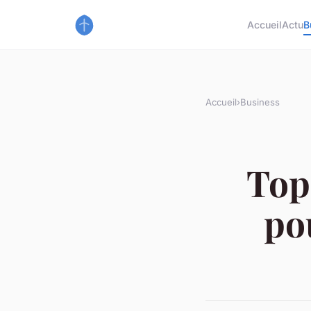
Accueil
Actu
B
Accueil
›
Business
Top
po