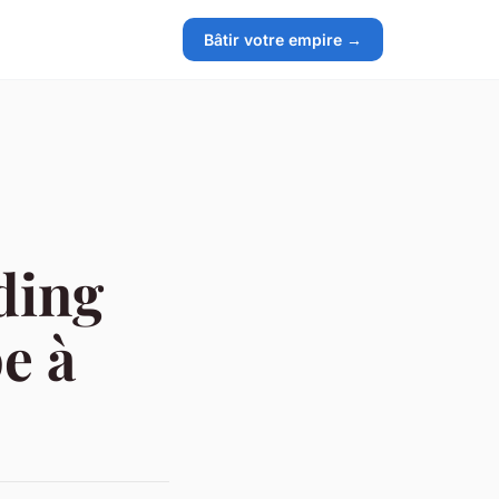
Bâtir votre empire →
ding
e à