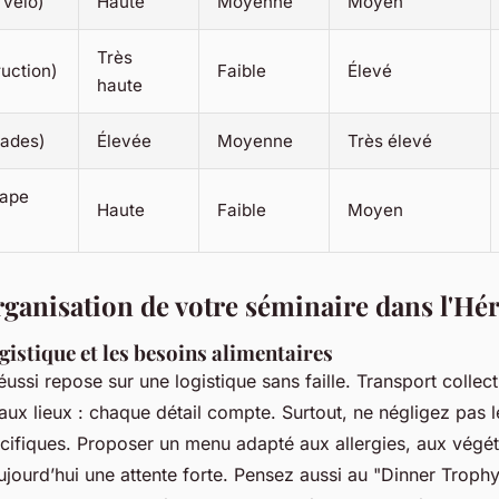
, vélo)
Haute
Moyenne
Moyen
Très
ruction)
Faible
Élevé
haute
iades)
Élevée
Moyenne
Très élevé
cape
Haute
Faible
Moyen
rganisation de votre séminaire dans l'Hér
ogistique et les besoins alimentaires
ssi repose sur une logistique sans faille. Transport collect
aux lieux : chaque détail compte. Surtout, ne négligez pas 
écifiques. Proposer un menu adapté aux allergies, aux végé
jourd’hui une attente forte. Pensez aussi au "Dinner Trophy