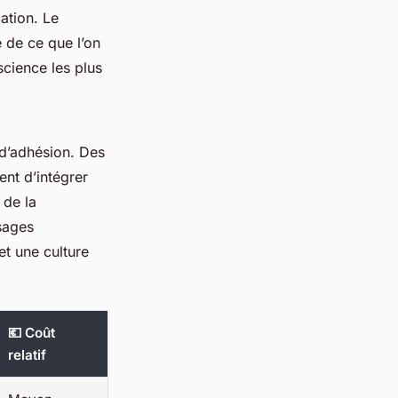
ation. Le
e de ce que l’on
science les plus
s d’adhésion. Des
nt d’intégrer
 de la
sages
et une culture
💶 Coût
relatif