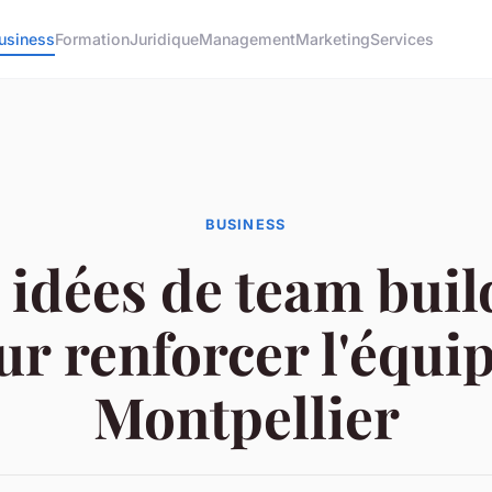
usiness
Formation
Juridique
Management
Marketing
Services
BUSINESS
 idées de team buil
ur renforcer l'équip
Montpellier