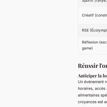
Sportif (rallye
Créatif (const
RSE (Écolymp
Réflexion (es
game)
Réussir l'o
Anticiper la l
Un événement réu
horaires, accès 
alimentaires sp
croyances est au